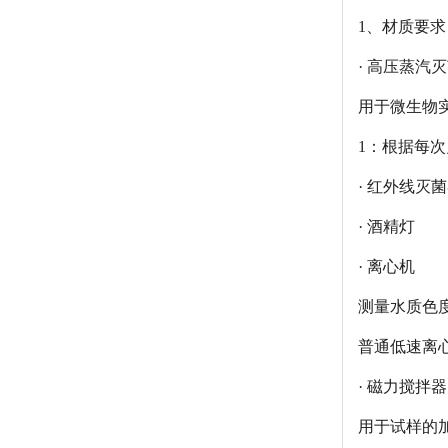
1、材质要求 
· 高压蒸汽
用于微生物
1：根据每
· 红外线灭
· 酒精灯
· 离心机
测量水质色
普通低速离心机
· 磁力搅拌器
用于试样的