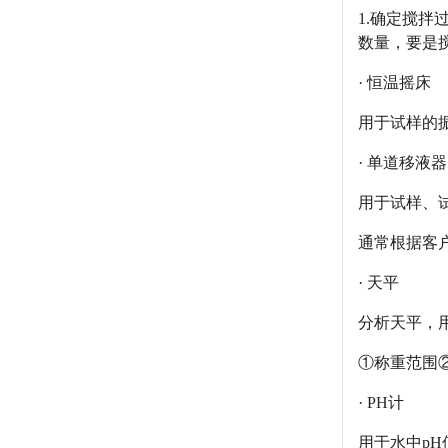
1.确定搅拌
数量，要是搅
· 恒温摇床
用于试样的
· 单道移液器
用于试样、
通常根据客
· 天平
分析天平，用
①称重范围②
· PH计
用于水中pH