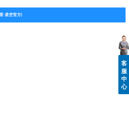
育·星空官方网站-星空体育（中国）
客
服
中
心