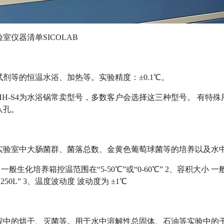
室仪器清单SICOLAB
剂等的恒温水浴、加热等。实验精度：±0.1℃。
H-4/HH-S4为水浴锅常卖型号，多数客户会选择这三种型号。 
八孔。
实验室中大肠菌群、菌落总数、金黄色葡萄球菌等的培养以及水
一般生化培养箱控温范围在“5-50℃”或“0-60℃” 2、容积大小 一
0L250L” 3、温度波动度 波动度为 ±1℃
程中的烘干、灭菌等。用于水中溶解性总固体、石油等实验中的