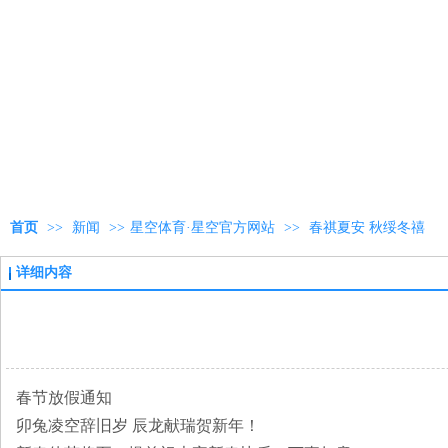
首页
>>
新闻
>>
星空体育·星空官方网站
>>
春祺夏安 秋绥冬禧
详细内容
春节放假通知
卯兔凌空辞旧岁 辰龙献瑞贺新年！