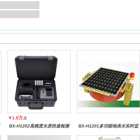
￥1.8万
元
BX-H1202高精度水质快速检测
BX-H1201多功能地表水实时监
仪
测系统