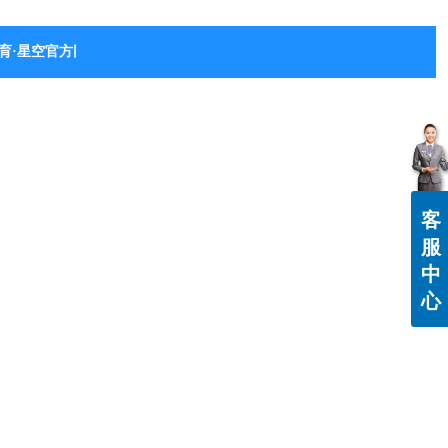
育·星空官方网站-星空体育（中国）
客
服
中
心