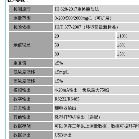
技术参数：
检测原理
HJ 828-2017重铬酸盐法
测量范围
0-200/500/2000mg/L（可扩展）
检验依据
HJ/T 377-2007（环境部最新标准）
20
±10%
示值误差
50
±8%
80
±5%
重复值
≤5%
低浓度漂移
±5mg/L
高浓度漂移
±5%
模拟输出
4-20mA输出，负载最大750Ω
数字输出
RS232/RS485
开关输出
继电器输出
其他输出
微型打印机输出（选配）
数据存储
可以保存三年以上测量数据，数据可循环存
数据导出
USB导出