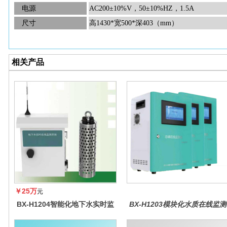
电源
AC200±10%V，50±10%HZ，1.5A
尺寸
高
1430*宽500*深403（mm）
相关产品
￥25万
元
BX-H1204智能化地下水实时监
BX-H1203模块化水质在线监测
测系统
仪