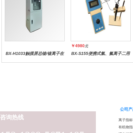
￥4980
元
BX-H1033触摸屏总镍/镍离子在
BX-S155便携式氯、氟离子二用
线水质分析仪
仪
公司产
咨询热线
离子指标
有机物指