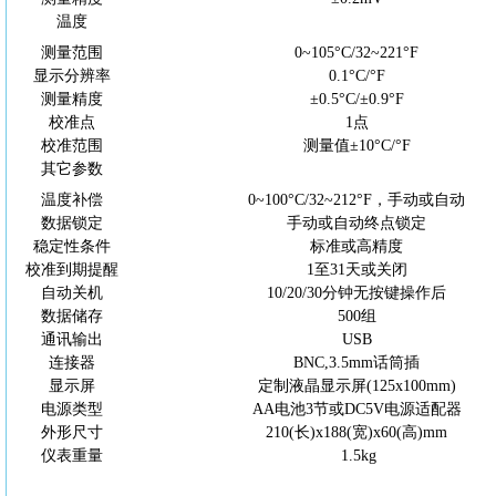
温度
测量范围
0~105°
C
/32~221°F
显示分辨率
0.1°
C
/°F
测量精度
±0.5°
C
/±0.9°
F
校准点
1点
校准范围
测量值
±10°
C
/°F
其它参数
温度补偿
0~100°
C
/32~212°
F
，手动或自动
数据锁定
手动或自动终点锁定
稳定性条件
标准或高精度
校准到期提醒
1至31天或关闭
自动关机
10/20/30分钟无按键操作后
数据储存
500组
通讯输出
USB
连接器
BNC
,
3.5mm话筒插
显示屏
定制液晶显示屏
(125x100mm)
电源类型
AA电池3节或DC5V电源适配器
外形尺寸
210(长)x188(宽)x60(高)mm
仪表重量
1.5kg