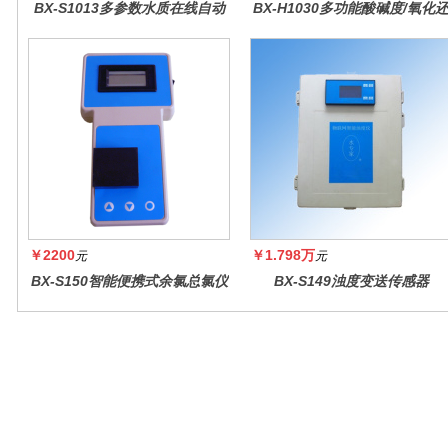
BX-S1013多参数水质在线自动
BX-H1030多功能酸碱度/氧化
监测仪
原控制器
￥2200
￥1.798万
元
元
BX-S150智能便携式余氯总氯仪
BX-S149浊度变送传感器