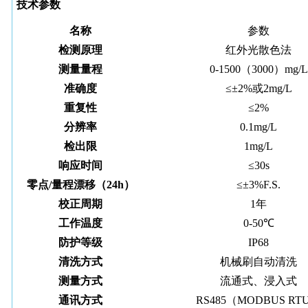
技术参数
名称
参数
检测原理
红外光散色法
测量量程
0
-
1
5
00
（
3000
）
mg/L
准确度
≤±2%或2mg/L
重复性
≤2%
分辨率
0.1mg/L
检出限
1
mg/L
响应时间
≤30s
零点/量程漂移（24h）
≤±3%F.S.
校正周期
1年
工作温度
0-50℃
防护等级
IP68
清洗方式
机械刷自动清洗
测量方式
流通式、浸入式
通讯方式
RS485（MODBUS RT