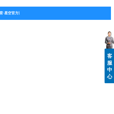
育·星空官方网站-星空体育（中国）
客
服
中
心