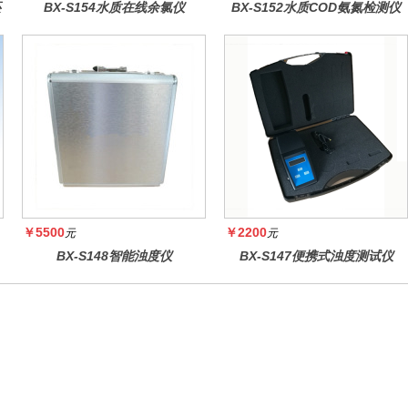
还
BX-S154水质在线余氯仪
BX-S152水质COD氨氮检测仪
￥5500
￥2200
元
元
BX-S148智能浊度仪
BX-S147便携式浊度测试仪